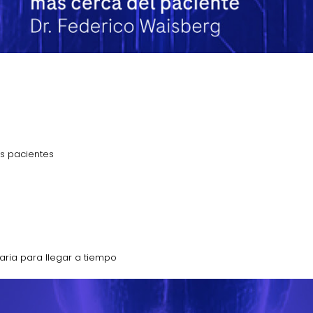
s pacientes
naria para llegar a tiempo