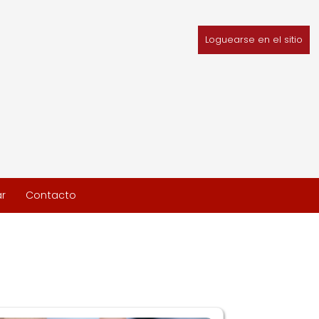
Loguearse en el sitio
r
Contacto