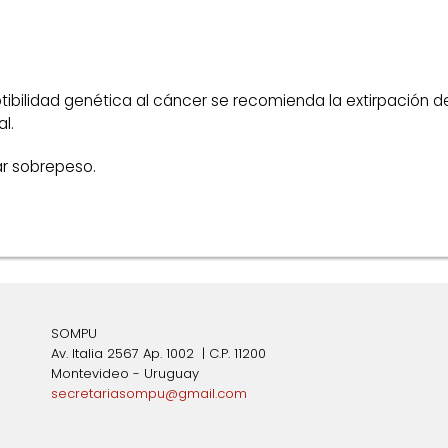
bilidad genética al cáncer se recomienda la extirpación de 
l.
ar sobrepeso.
SOMPU
Av. Italia 2567 Ap. 1002 | C.P. 11200
Montevideo - Uruguay
secretariasompu@gmail.com