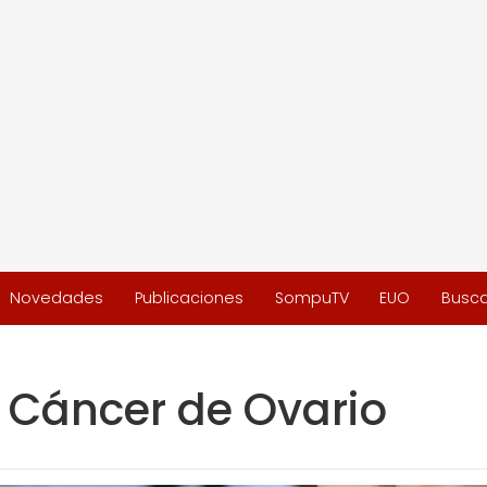
Novedades
Publicaciones
SompuTV
EUO
Busca
l Cáncer de Ovario